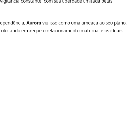
vigilância constante, com sua liberdade limitada pelas
dependência,
Aurora
viu isso como uma ameaça ao seu plano.
 colocando em xeque o relacionamento maternal e os ideais