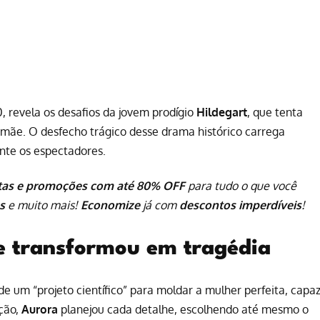
 revela os desafios da jovem prodígio
Hildegart
, que tenta
 mãe. O desfecho trágico desse drama histórico carrega
te os espectadores.
tas e promoções com até 80% OFF
para tudo o que você
s
e muito mais!
Economize
já com
descontos imperdíveis
!
se transformou em tragédia
e um “projeto científico” para moldar a mulher perfeita, capa
ção,
Aurora
planejou cada detalhe, escolhendo até mesmo o