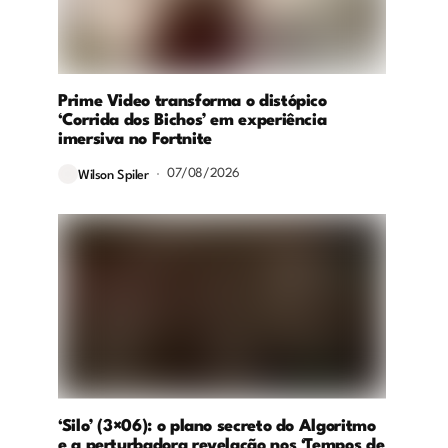
Prime Video transforma o distópico
‘Corrida dos Bichos’ em experiência
imersiva no Fortnite
07/08/2026
Wilson Spiler
‘Silo’ (3×06): o plano secreto do Algoritmo
e a perturbadora revelação nos ‘Tempos de