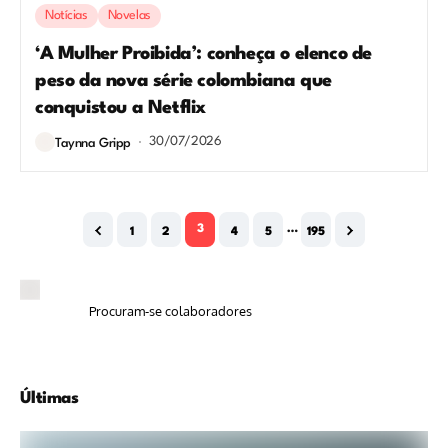
Notícias
Novelas
‘A Mulher Proibida’: conheça o elenco de
peso da nova série colombiana que
conquistou a Netflix
30/07/2026
Taynna Gripp
3
…
1
2
4
5
195
Procuram-se colaboradores
Últimas