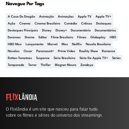
Navegue Por Tags
A Casa Do Dragão
Animação
Animações
Apple TV
Apple TV+
Ação
Cinema
Cinema Brasileiro
Comédia
Críticas
Destaques
Destaques Principais
Disney
Disney+
Documentário
Documentários
Doramas
Drama
Editor
Filme Brasileiro
Filmes
Globoplay
HBO
HBO Max
Lançamento
Marvel
Max
Netflix
Novela Brasileira
Novelas
Oscar
Paramount+
Prime Video
Reality Show
Romance
Rotten Tomatoes
Suspense
Série Brasileira
Série Da Apple TV+
Séries
Temporada
Terror
Thriller
Wagner Moura
Zendaya
O Flixlândia é um site que nasceu para falar tudo
sobre os filmes e séries do universo dos streamings.