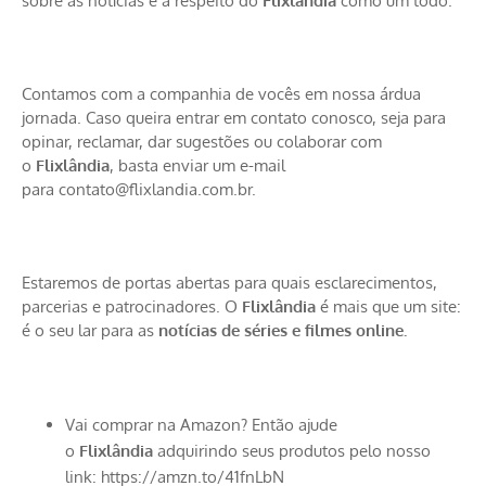
sobre as notícias e a respeito do
Flixlândia
como um todo.
Contamos com a companhia de vocês em nossa árdua
jornada. Caso queira entrar em contato conosco, seja para
opinar, reclamar, dar sugestões ou colaborar com
o
Flixlândia
, basta enviar um e-mail
para
contato@flixlandia.com.br
.
Estaremos de portas abertas para quais esclarecimentos,
parcerias e patrocinadores. O
Flixlândia
é mais que um site:
é o seu lar para as
notícias de séries
e filmes online.
Vai comprar na Amazon? Então ajude
o
Flixlândia
adquirindo seus produtos pelo nosso
link:
https://amzn.to/41fnLbN