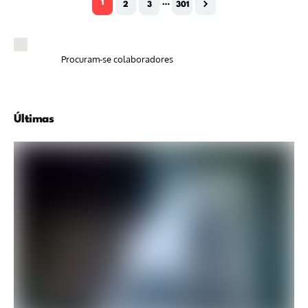
1
…
2
3
301
Procuram-se colaboradores
Últimas