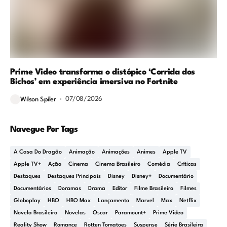
Prime Video transforma o distópico ‘Corrida dos
Bichos’ em experiência imersiva no Fortnite
07/08/2026
Wilson Spiler
Navegue Por Tags
A Casa Do Dragão
Animação
Animações
Animes
Apple TV
Apple TV+
Ação
Cinema
Cinema Brasileiro
Comédia
Críticas
Destaques
Destaques Principais
Disney
Disney+
Documentário
Documentários
Doramas
Drama
Editor
Filme Brasileiro
Filmes
Globoplay
HBO
HBO Max
Lançamento
Marvel
Max
Netflix
Novela Brasileira
Novelas
Oscar
Paramount+
Prime Video
Reality Show
Romance
Rotten Tomatoes
Suspense
Série Brasileira