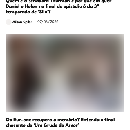
Quem é a senadora Thurman e por que ela quer
Daniel e Helen no final do episódio 6 da 3ª
temporada de ‘Silo’?
07/08/2026
Wilson Spiler
Go Eun-sae recupera a memória? Entenda o final
chocante de ‘Um Grude de Amor’