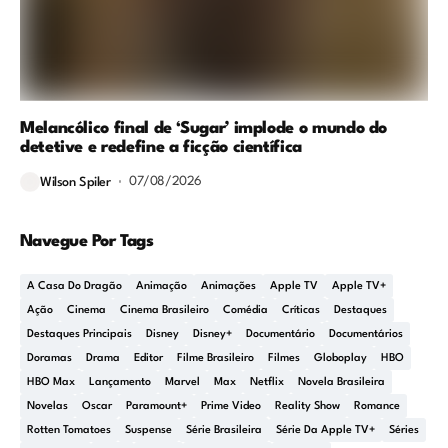
Melancólico final de ‘Sugar’ implode o mundo do
detetive e redefine a ficção científica
07/08/2026
Wilson Spiler
Navegue Por Tags
A Casa Do Dragão
Animação
Animações
Apple TV
Apple TV+
Ação
Cinema
Cinema Brasileiro
Comédia
Críticas
Destaques
Destaques Principais
Disney
Disney+
Documentário
Documentários
Doramas
Drama
Editor
Filme Brasileiro
Filmes
Globoplay
HBO
HBO Max
Lançamento
Marvel
Max
Netflix
Novela Brasileira
Novelas
Oscar
Paramount+
Prime Video
Reality Show
Romance
Rotten Tomatoes
Suspense
Série Brasileira
Série Da Apple TV+
Séries