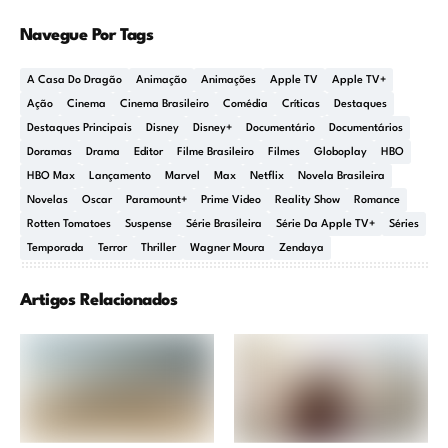
Navegue Por Tags
A Casa Do Dragão
Animação
Animações
Apple TV
Apple TV+
Ação
Cinema
Cinema Brasileiro
Comédia
Críticas
Destaques
Destaques Principais
Disney
Disney+
Documentário
Documentários
Doramas
Drama
Editor
Filme Brasileiro
Filmes
Globoplay
HBO
HBO Max
Lançamento
Marvel
Max
Netflix
Novela Brasileira
Novelas
Oscar
Paramount+
Prime Video
Reality Show
Romance
Rotten Tomatoes
Suspense
Série Brasileira
Série Da Apple TV+
Séries
Temporada
Terror
Thriller
Wagner Moura
Zendaya
Artigos Relacionados