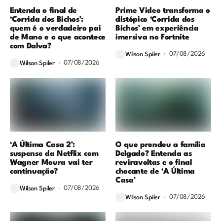
Entenda o final de
Prime Video transforma o
‘Corrida dos Bichos’:
distópico ‘Corrida dos
quem é o verdadeiro pai
Bichos’ em experiência
de Mano e o que acontece
imersiva no Fortnite
com Dalva?
07/08/2026
Wilson Spiler
07/08/2026
Wilson Spiler
‘A Última Casa 2’:
O que prendeu a família
suspense da Netflix com
Delgado? Entenda as
Wagner Moura vai ter
reviravoltas e o final
continuação?
chocante de ‘A Última
Casa’
07/08/2026
Wilson Spiler
07/08/2026
Wilson Spiler