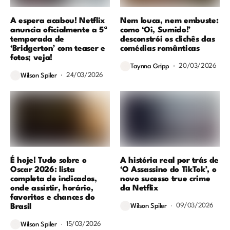
A espera acabou! Netflix
Nem louca, nem embuste:
anuncia oficialmente a 5ª
como ‘Oi, Sumido!’
temporada de
desconstrói os clichês das
‘Bridgerton’ com teaser e
comédias românticas
fotos; veja!
20/03/2026
Taynna Gripp
24/03/2026
Wilson Spiler
É hoje! Tudo sobre o
A história real por trás de
Oscar 2026: lista
‘O Assassino do TikTok’, o
completa de indicados,
novo sucesso true crime
onde assistir, horário,
da Netflix
favoritos e chances do
09/03/2026
Brasil
Wilson Spiler
15/03/2026
Wilson Spiler