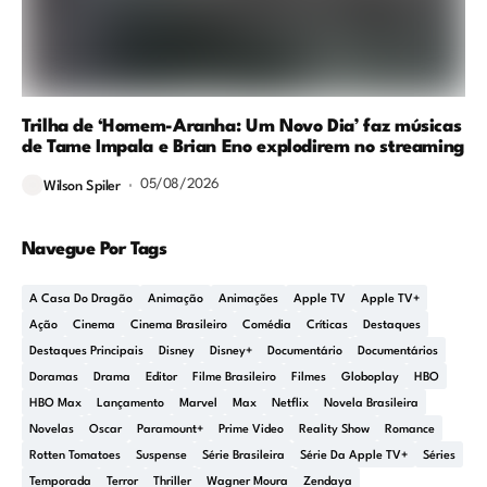
Trilha de ‘Homem-Aranha: Um Novo Dia’ faz músicas
de Tame Impala e Brian Eno explodirem no streaming
05/08/2026
Wilson Spiler
Navegue Por Tags
A Casa Do Dragão
Animação
Animações
Apple TV
Apple TV+
Ação
Cinema
Cinema Brasileiro
Comédia
Críticas
Destaques
Destaques Principais
Disney
Disney+
Documentário
Documentários
Doramas
Drama
Editor
Filme Brasileiro
Filmes
Globoplay
HBO
HBO Max
Lançamento
Marvel
Max
Netflix
Novela Brasileira
Novelas
Oscar
Paramount+
Prime Video
Reality Show
Romance
Rotten Tomatoes
Suspense
Série Brasileira
Série Da Apple TV+
Séries
Temporada
Terror
Thriller
Wagner Moura
Zendaya