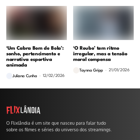
‘Um Cabra Bom de Bola’:
‘O Roubo’ tem ritmo
sonho, pertencimento e
irregular, mas a tensão
narrativa esportiva
moral compensa
animada
21/01/2026
Taynna Gripp
12/02/2026
Juliana Cunha
O Flixlândia é um site que nasceu para falar tudo
sobre os filmes e séries do universo dos streamings.