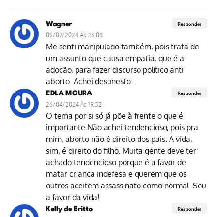
familiar contemporânea
Wagner
Responder
09/07/2024 Às 23:08
Me senti manipulado também, pois trata de
um assunto que causa empatia, que é a
adoção, para fazer discurso político anti
aborto. Achei desonesto.
EDLA MOURA
Responder
26/04/2024 Às 19:32
O tema por si só já põe à frente o que é
importante.Não achei tendencioso, pois pra
mim, aborto não é direito dos pais. A vida,
sim, é direito do filho. Muita gente deve ter
achado tendencioso porque é a favor de
matar crianca indefesa e querem que os
outros aceitem assassinato como normal. Sou
a favor da vida!
Kelly de Britto
Responder