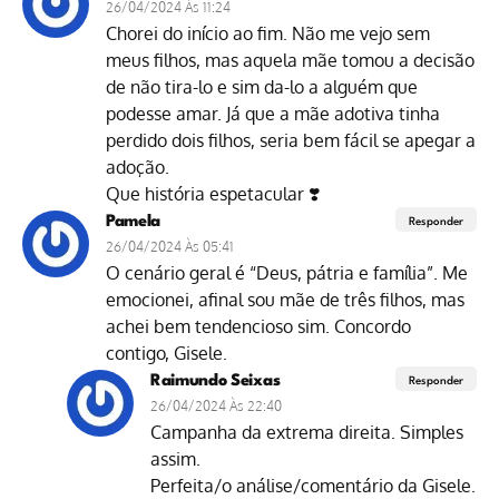
26/04/2024 Às 11:24
Chorei do início ao fim. Não me vejo sem
meus filhos, mas aquela mãe tomou a decisão
de não tira-lo e sim da-lo a alguém que
podesse amar. Já que a mãe adotiva tinha
perdido dois filhos, seria bem fácil se apegar a
adoção.
Que história espetacular ❣️
Pamela
Responder
26/04/2024 Às 05:41
O cenário geral é “Deus, pátria e família”. Me
emocionei, afinal sou mãe de três filhos, mas
achei bem tendencioso sim. Concordo
contigo, Gisele.
Raimundo Seixas
Responder
26/04/2024 Às 22:40
Campanha da extrema direita. Simples
assim.
Perfeita/o análise/comentário da Gisele.