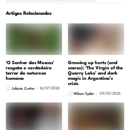
Artigos Relacionados
‘O Senhor das Moscas’
Growing up hurts (and
resgata o verdadeiro
scares): ‘The Virgin of the
terror da natureza
Quarry Lake’ and dark
humana
magic in Argentina’s
crisis
16/07/2026
Juliana Cunha
29/03/2026
Wilson Spiler