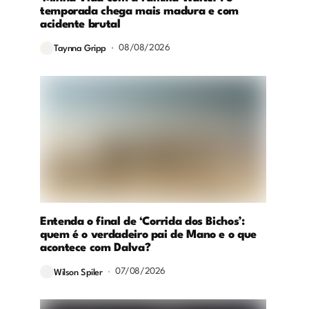
temporada chega mais madura e com
acidente brutal
08/08/2026
Taynna Gripp
Entenda o final de ‘Corrida dos Bichos’:
quem é o verdadeiro pai de Mano e o que
acontece com Dalva?
07/08/2026
Wilson Spiler