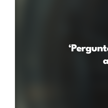
‘Pergunte
a