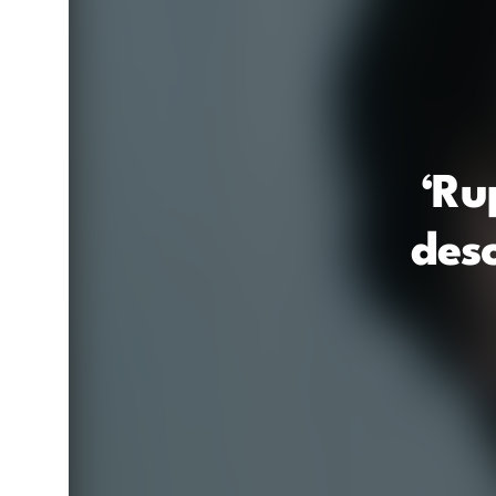
‘Ru
desc