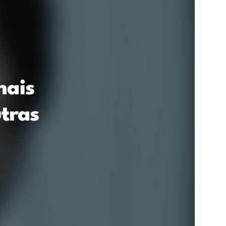
mais
utras