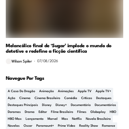
Melancólico final de ‘Sugar’ implode o mundo do
detetive e redefine a ficção científica
07/08/2026
Wilson Spiler
Navegue Por Tags
A Casa Do Dragão
Animação
Animações
Apple TV
Apple TV+
Ação
Cinema
Cinema Brasileiro
Comédia
Críticas
Destaques
Destaques Principais
Disney
Disney+
Documentário
Documentários
Doramas
Drama
Editor
Filme Brasileiro
Filmes
Globoplay
HBO
HBO Max
Lançamento
Marvel
Max
Netflix
Novela Brasileira
Novelas
Oscar
Paramount+
Prime Video
Reality Show
Romance