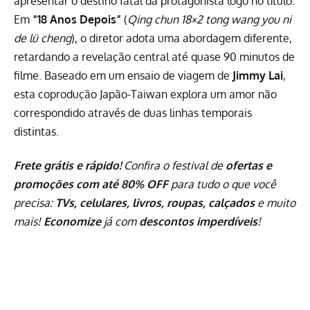
apresentar o destino fatal da protagonista logo no título.
Em
“18 Anos Depois”
(
Qing chun 18×2 tong wang you ni
de lü cheng
), o diretor adota uma abordagem diferente,
retardando a revelação central até quase 90 minutos de
filme. Baseado em um ensaio de viagem de
Jimmy Lai
,
esta coprodução Japão-Taiwan explora um amor não
correspondido através de duas linhas temporais
distintas.
Frete grátis e rápido!
Confira o festival de
ofertas e
promoções com até 80% OFF
para tudo o que você
precisa:
TVs, celulares, livros, roupas, calçados
e muito
mais!
Economize
já com
descontos imperdíveis
!