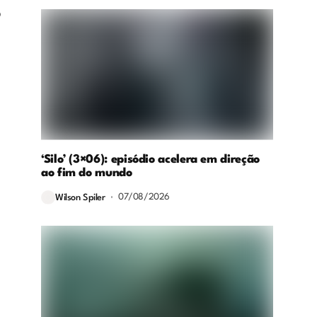
o
e
‘Silo’ (3×06): episódio acelera em direção
ao fim do mundo
07/08/2026
Wilson Spiler