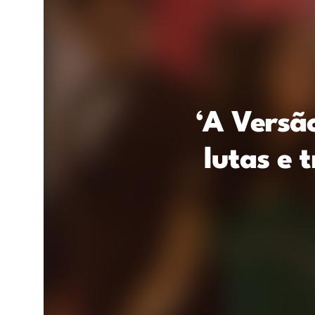
‘A Versã
lutas e 