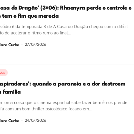
Casa do Dragão’ (3×06): Rhaenyra perde o controle e
e tem o fim que merecia
sódio 6 da temporada 3 de A Casa do Dragão chegou com a difícil
o de acelerar o ritmo rumo ao final...
27/07/2026
liana Cunha
icas
nspiradores’: quando a paranoia e a dor destroem
 família
em uma coisa que o cinema espanhol sabe fazer bem é nos prender
fá com um bom thriller psicológico focado em...
24/07/2026
liana Cunha