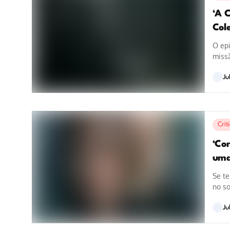
‘A 
Col
O epi
missã
Ju
Crít
‘Co
uma
Se t
no so
Ju