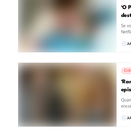
‘O P
des
Se vo
Netfl
Ju
Crít
‘Ra
epi
Quand
encon
gigan
Ju