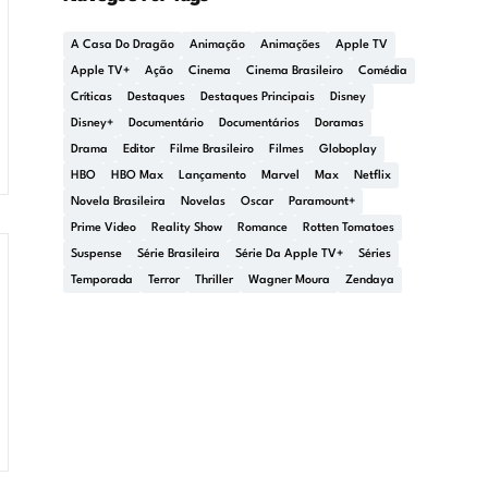
A Casa Do Dragão
Animação
Animações
Apple TV
Apple TV+
Ação
Cinema
Cinema Brasileiro
Comédia
Críticas
Destaques
Destaques Principais
Disney
Disney+
Documentário
Documentários
Doramas
Drama
Editor
Filme Brasileiro
Filmes
Globoplay
HBO
HBO Max
Lançamento
Marvel
Max
Netflix
Novela Brasileira
Novelas
Oscar
Paramount+
Prime Video
Reality Show
Romance
Rotten Tomatoes
Suspense
Série Brasileira
Série Da Apple TV+
Séries
Temporada
Terror
Thriller
Wagner Moura
Zendaya