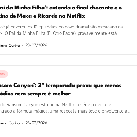
ai da Minha Filha’: entenda o final chocante e o
tino de Maca e Ricardo na Netflix
cê já devorou os 10 episódios do novo dramalhão mexicano da
ix, O Pai da Minha Filha (El Otro Padre), provavelmente está...
23/07/2026
liana Cunha
icas
nsom Canyon’: 2ª temporada prova que menos
sódios nem sempre é melhor
o Ransom Canyon estreou na Netflix, a série parecia ter
trado a fórmula mágica: uma resposta mais leve e envolvente a
tes como...
23/07/2026
liana Cunha