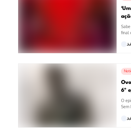
‘Um
açã
Sabe
final
aguar
Ju
Notí
Ovo
6º 
O ep
Sem R
Ju