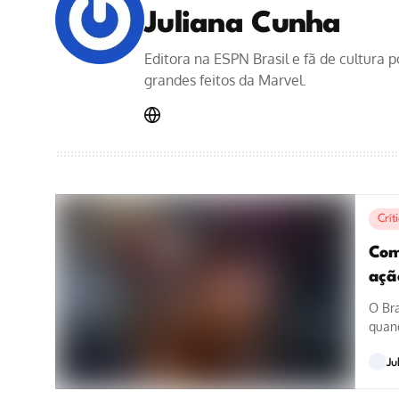
Juliana Cunha
Editora na ESPN Brasil e fã de cultura 
grandes feitos da Marvel.
Crít
Com
açã
O Bra
quand
Ju