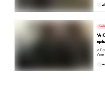
Wi
Notí
‘A 
epi
A Dan
Com a
Wi