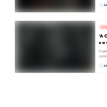
monum
Ju
Crít
‘A 
e a 
O pe
carre
momen
Ju