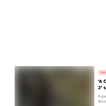
Notí
‘A C
3ª 
A gue
decis