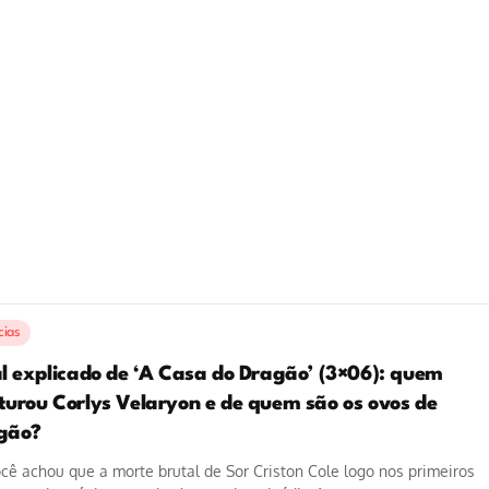
cias
al explicado de ‘A Casa do Dragão’ (3×06): quem
turou Corlys Velaryon e de quem são os ovos de
gão?
cê achou que a morte brutal de Sor Criston Cole logo nos primeiros