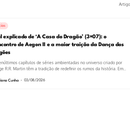
Artig
cias
l explicado de ‘A Casa do Dragão’ (3×07): o
ncontro de Aegon II e a maior traição da Dança dos
gões
núltimos capítulos de séries ambientadas no universo criado por
e R.R. Martin têm a tradição de redefinir os rumos da história. Em...
03/08/2026
liana Cunha