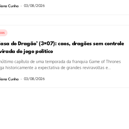
entais e reviravoltas devastadoras....
03/08/2026
liana Cunha
icas
Casa do Dragão’ (3×07): caos, dragões sem controle
virada do jogo político
núltimo capítulo de uma temporada da franquia Game of Thrones
ga historicamente a expectativa de grandes reviravoltas e
tos marcantes. Intitulado “O...
03/08/2026
liana Cunha