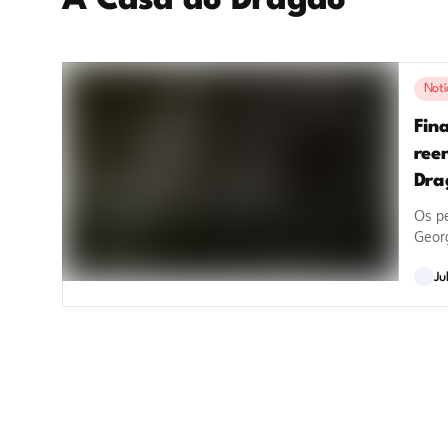
A Casa do Dragão
Notí
Fina
ree
Dra
Os pe
Georg
Ju