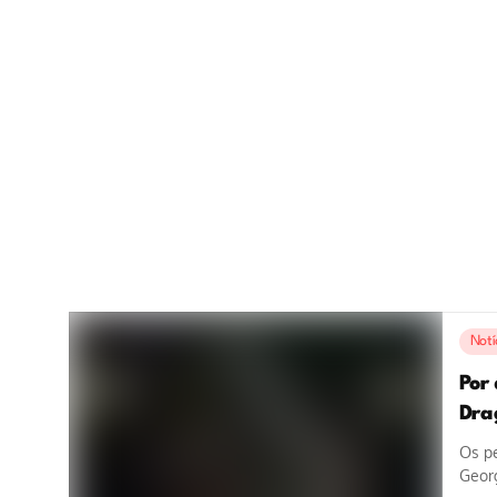
Notí
Por
Dra
Os p
Georg