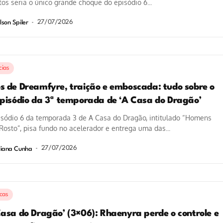
os seria o único grande choque do episódio 6...
27/07/2026
lson Spiler
cias
s de Dreamfyre, traição e emboscada: tudo sobre o
episódio da 3ª temporada de ‘A Casa do Dragão’
isódio 6 da temporada 3 de A Casa do Dragão, intitulado “Homens
osto”, pisa fundo no acelerador e entrega uma das...
27/07/2026
liana Cunha
icas
Casa do Dragão’ (3×06): Rhaenyra perde o controle e