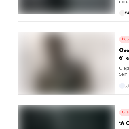
minut
Wi
Notí
Ovo
6º 
O ep
Sem R
Ju
Crít
‘A 