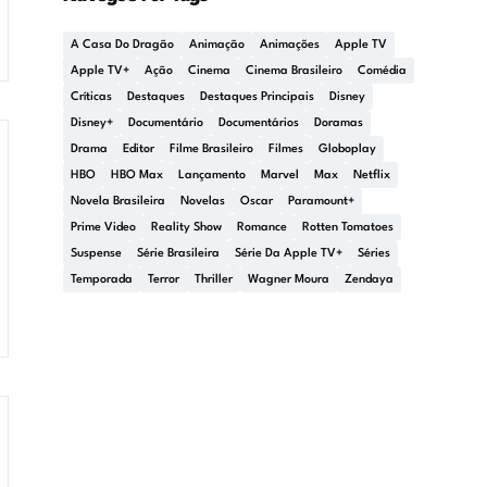
A Casa Do Dragão
Animação
Animações
Apple TV
Apple TV+
Ação
Cinema
Cinema Brasileiro
Comédia
Críticas
Destaques
Destaques Principais
Disney
Disney+
Documentário
Documentários
Doramas
Drama
Editor
Filme Brasileiro
Filmes
Globoplay
HBO
HBO Max
Lançamento
Marvel
Max
Netflix
Novela Brasileira
Novelas
Oscar
Paramount+
Prime Video
Reality Show
Romance
Rotten Tomatoes
Suspense
Série Brasileira
Série Da Apple TV+
Séries
Temporada
Terror
Thriller
Wagner Moura
Zendaya