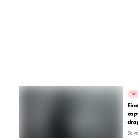
Notí
Fin
cap
dra
Se vo