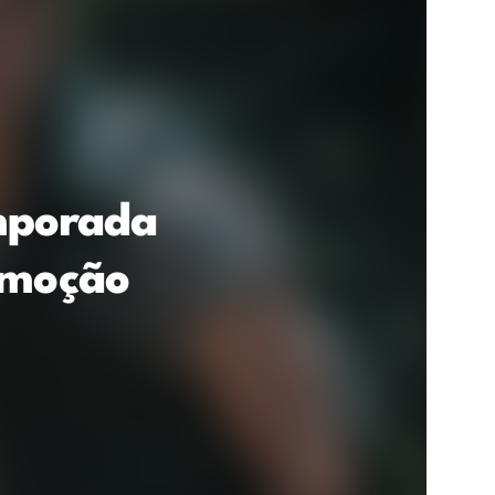
mporada
emoção