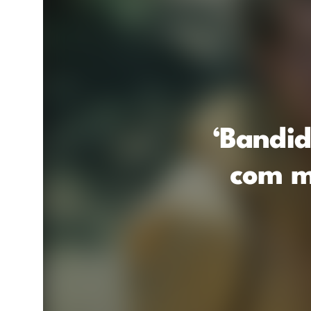
‘Bandi
com m