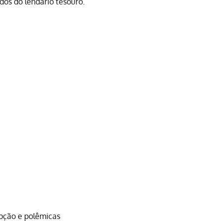
dos do lendário tesouro.
oção e polêmicas