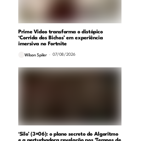
Prime Video transforma o distópico
‘Corrida dos Bichos’ em experiência
imersiva no Fortnite
07/08/2026
Wilson Spiler
‘Silo’ (3×06): o plano secreto do Algoritmo
e a perturbadora revelação nos ‘Tempos de