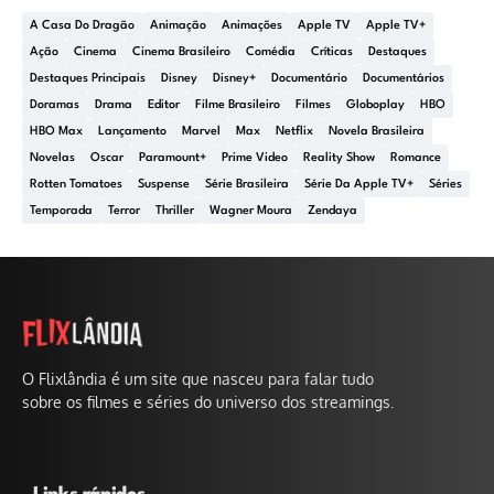
A Casa Do Dragão
Animação
Animações
Apple TV
Apple TV+
Ação
Cinema
Cinema Brasileiro
Comédia
Críticas
Destaques
Destaques Principais
Disney
Disney+
Documentário
Documentários
Doramas
Drama
Editor
Filme Brasileiro
Filmes
Globoplay
HBO
HBO Max
Lançamento
Marvel
Max
Netflix
Novela Brasileira
Novelas
Oscar
Paramount+
Prime Video
Reality Show
Romance
Rotten Tomatoes
Suspense
Série Brasileira
Série Da Apple TV+
Séries
Temporada
Terror
Thriller
Wagner Moura
Zendaya
O Flixlândia é um site que nasceu para falar tudo
sobre os filmes e séries do universo dos streamings.