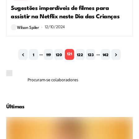
Sugestões imperdíveis de filmes para
assistir na Netflix neste Dia das Crianças
12/10/2024
Wilson Spiler
…
121
…
1
119
120
122
123
142
Procuram-se colaboradores
Últimas