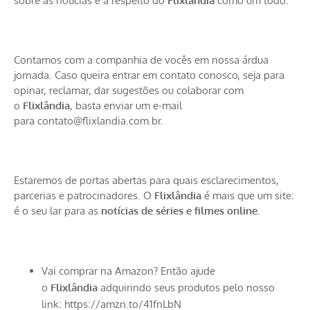
sobre as notícias e a respeito do
Flixlândia
como um todo.
Contamos com a companhia de vocês em nossa árdua
jornada. Caso queira entrar em contato conosco, seja para
opinar, reclamar, dar sugestões ou colaborar com
o
Flixlândia
, basta enviar um e-mail
para
contato@flixlandia.com.br
.
Estaremos de portas abertas para quais esclarecimentos,
parcerias e patrocinadores. O
Flixlândia
é mais que um site:
é o seu lar para as
notícias de séries
e filmes online.
Vai comprar na Amazon? Então ajude
o
Flixlândia
adquirindo seus produtos pelo nosso
link:
https://amzn.to/41fnLbN