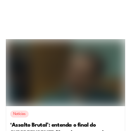
Notícias
‘Assalto Brutal’: entenda o final do