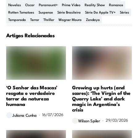
Novelas
Oscar
Paramount+
Prime Video
Reality Show
Romance
Rotten Tomatoes
Suspense
Série Brasileira
Série Da Apple TV+
Séries
Temporada
Terror
Thriller
Wagner Moura
Zendaya
Artigos Relacionados
‘O Senhor das Moscas’
Growing up hurts (and
resgata o verdadeiro
scares): ‘The Virgin of the
terror da natureza
Quarry Lake’ and dark
humana
magic in Argentina’s
crisis
16/07/2026
Juliana Cunha
29/03/2026
Wilson Spiler