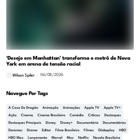
‘Desejo em Manhattan’ transforma o metrô de Nova
York em arena de tensão racial
06/08/2026
Wilson Spiler
Navegue Por Tags
A Casa Do Dragão
Animação
Animações
Apple TV
Apple TV+
Ação
Cinema
Cinema Brasileiro
Comédia
Críticas
Destaques
Destaques Principais
Disney
Disney+
Documentário
Documentários
Doramas
Drama
Editor
Filme Brasileiro
Filmes
Globoplay
HBO
HBO Max
Lançamento
Marvel
Max
Netflix
Novela Brasileira