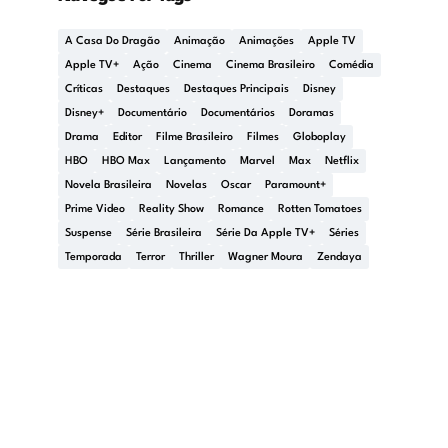
A Casa Do Dragão
Animação
Animações
Apple TV
Apple TV+
Ação
Cinema
Cinema Brasileiro
Comédia
Críticas
Destaques
Destaques Principais
Disney
Disney+
Documentário
Documentários
Doramas
Drama
Editor
Filme Brasileiro
Filmes
Globoplay
HBO
HBO Max
Lançamento
Marvel
Max
Netflix
Novela Brasileira
Novelas
Oscar
Paramount+
Prime Video
Reality Show
Romance
Rotten Tomatoes
Suspense
Série Brasileira
Série Da Apple TV+
Séries
Temporada
Terror
Thriller
Wagner Moura
Zendaya