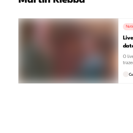
Martin Klebba
Notí
Live
data
O liv
traze
Rache
Ca