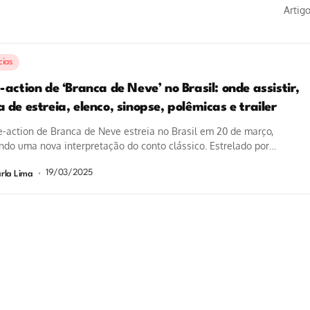
Artig
cias
-action de ‘Branca de Neve’ no Brasil: onde assistir,
 de estreia, elenco, sinopse, polêmicas e trailer
e-action de Branca de Neve estreia no Brasil em 20 de março,
ndo uma nova interpretação do conto clássico. Estrelado por
l...
19/03/2025
rla Lima