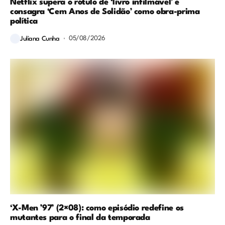
Netflix supera o rótulo de ‘livro infilmável’ e
consagra ‘Cem Anos de Solidão’ como obra-prima
política
05/08/2026
Juliana Cunha
‘X-Men ’97’ (2×08): como episódio redefine os
mutantes para o final da temporada