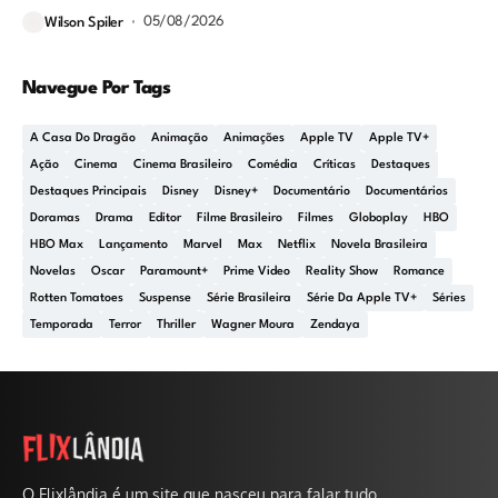
05/08/2026
Wilson Spiler
Navegue Por Tags
A Casa Do Dragão
Animação
Animações
Apple TV
Apple TV+
Ação
Cinema
Cinema Brasileiro
Comédia
Críticas
Destaques
Destaques Principais
Disney
Disney+
Documentário
Documentários
Doramas
Drama
Editor
Filme Brasileiro
Filmes
Globoplay
HBO
HBO Max
Lançamento
Marvel
Max
Netflix
Novela Brasileira
Novelas
Oscar
Paramount+
Prime Video
Reality Show
Romance
Rotten Tomatoes
Suspense
Série Brasileira
Série Da Apple TV+
Séries
Temporada
Terror
Thriller
Wagner Moura
Zendaya
O Flixlândia é um site que nasceu para falar tudo