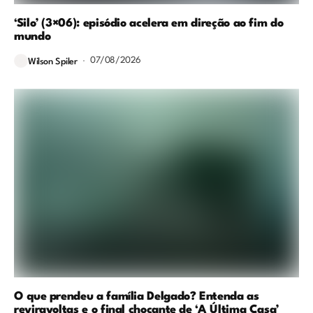
‘Silo’ (3×06): episódio acelera em direção ao fim do
mundo
07/08/2026
Wilson Spiler
O que prendeu a família Delgado? Entenda as
reviravoltas e o final chocante de ‘A Última Casa’