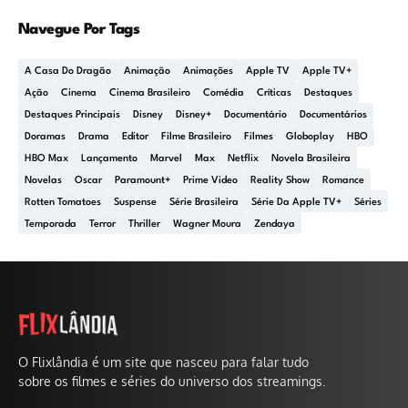
Navegue Por Tags
A Casa Do Dragão
Animação
Animações
Apple TV
Apple TV+
Ação
Cinema
Cinema Brasileiro
Comédia
Críticas
Destaques
Destaques Principais
Disney
Disney+
Documentário
Documentários
Doramas
Drama
Editor
Filme Brasileiro
Filmes
Globoplay
HBO
HBO Max
Lançamento
Marvel
Max
Netflix
Novela Brasileira
Novelas
Oscar
Paramount+
Prime Video
Reality Show
Romance
Rotten Tomatoes
Suspense
Série Brasileira
Série Da Apple TV+
Séries
Temporada
Terror
Thriller
Wagner Moura
Zendaya
O Flixlândia é um site que nasceu para falar tudo
sobre os filmes e séries do universo dos streamings.