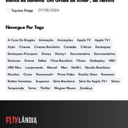
elenco do dorama ‘Um Grude de Amor’, da Netflix
07/08/2026
Taynna Gripp
Navegue Por Tags
A Casa Do Dragão
Animação
Animações
Apple TV
Apple TV+
Ação
Cinema
Cinema Brasileiro
Comédia
Críticas
Destaques
Destaques Principais
Disney
Disney+
Documentário
Documentários
Doramas
Drama
Editor
Filme Brasileiro
Filmes
Globoplay
HBO
HBO Max
Lançamento
Marvel
Max
Netflix
Novela Brasileira
Novelas
Oscar
Paramount+
Prime Video
Reality Show
Romance
Rotten Tomatoes
Suspense
Série Brasileira
Série Da Apple TV+
Séries
Temporada
Terror
Thriller
Wagner Moura
Zendaya