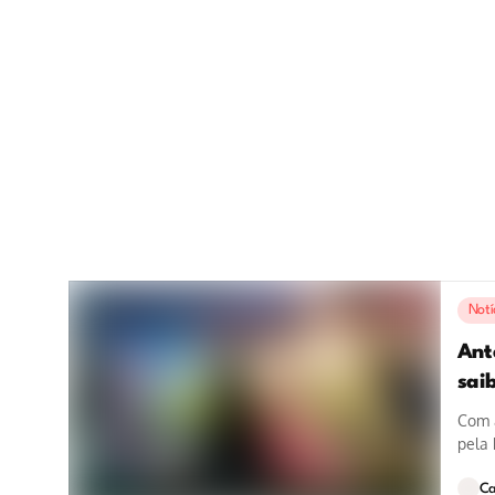
Notí
Ant
saib
Com 
pela 
onde.
Ca