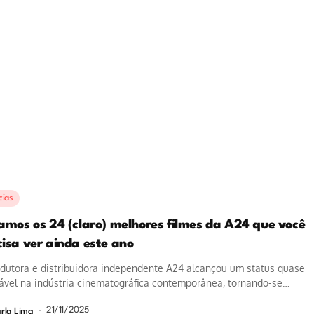
cias
tamos os 24 (claro) melhores filmes da A24 que você
cisa ver ainda este ano
dutora e distribuidora independente A24 alcançou um status quase
ável na indústria cinematográfica contemporânea, tornando-se
imo de prestígio e qualidade em seus...
21/11/2025
rla Lima