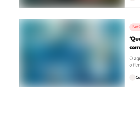
Notí
‘Qua
com
O ag
o fil
bilhet
Ca