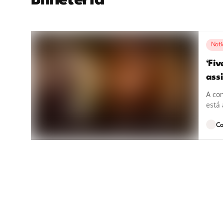
Bilheteria
Notí
‘Fi
assi
A con
está 
Ca