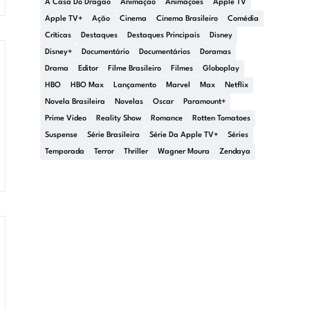
A Casa Do Dragão
Animação
Animações
Apple TV
Apple TV+
Ação
Cinema
Cinema Brasileiro
Comédia
Críticas
Destaques
Destaques Principais
Disney
Disney+
Documentário
Documentários
Doramas
Drama
Editor
Filme Brasileiro
Filmes
Globoplay
HBO
HBO Max
Lançamento
Marvel
Max
Netflix
Novela Brasileira
Novelas
Oscar
Paramount+
Prime Video
Reality Show
Romance
Rotten Tomatoes
Suspense
Série Brasileira
Série Da Apple TV+
Séries
Temporada
Terror
Thriller
Wagner Moura
Zendaya