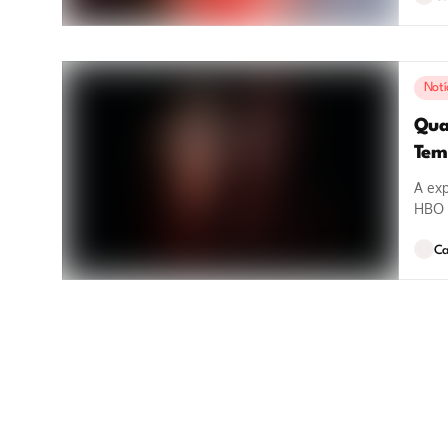
Notí
Qua
Tem
A exp
HBO M
Ca