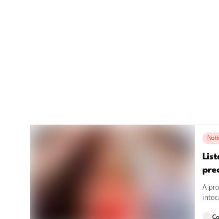
Notí
Lis
pre
A pro
intoc
sinôn
Ca