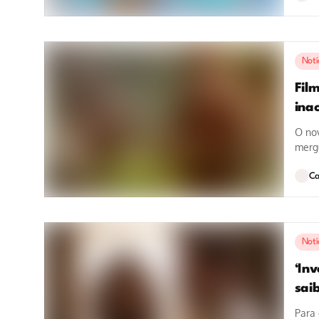
Notí
Fil
ina
O nov
mergu
ter...
Ca
Notí
‘In
saib
Para 