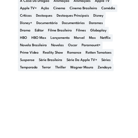
A Casa Do Dragão
Animação
Animações
Apple TV
Apple TV+
Ação
Cinema
Cinema Brasileiro
Comédia
Críticas
Destaques
Destaques Principais
Disney
Disney+
Documentário
Documentários
Doramas
Drama
Editor
Filme Brasileiro
Filmes
Globoplay
HBO
HBO Max
Lançamento
Marvel
Max
Netflix
Novela Brasileira
Novelas
Oscar
Paramount+
Prime Video
Reality Show
Romance
Rotten Tomatoes
Suspense
Série Brasileira
Série Da Apple TV+
Séries
Temporada
Terror
Thriller
Wagner Moura
Zendaya