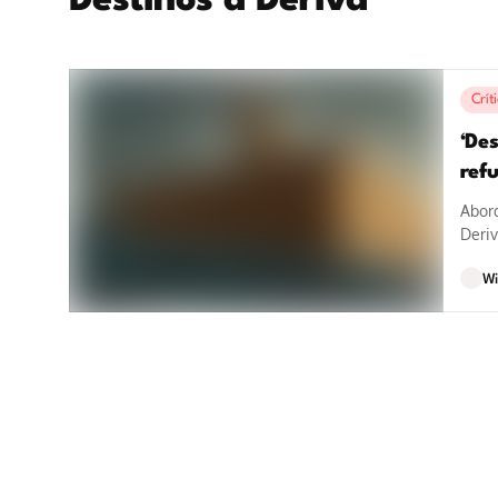
Destinos à Deriva
Crít
‘Des
ref
Abord
Deriv
por a
Wi