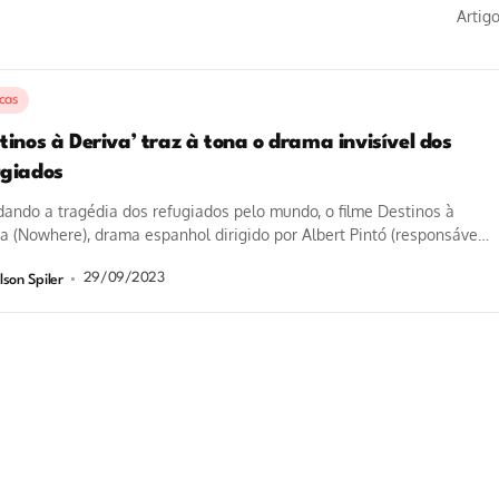
Artig
icas
tinos à Deriva’ traz à tona o drama invisível dos
ugiados
ando a tragédia dos refugiados pelo mundo, o filme Destinos à
a (Nowhere), drama espanhol dirigido por Albert Pintó (responsável
lguns episódios...
29/09/2023
lson Spiler