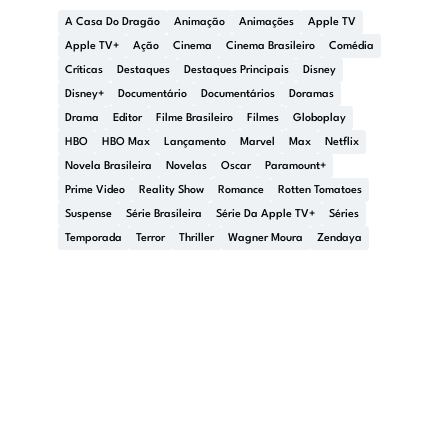
A Casa Do Dragão
Animação
Animações
Apple TV
Apple TV+
Ação
Cinema
Cinema Brasileiro
Comédia
Críticas
Destaques
Destaques Principais
Disney
Disney+
Documentário
Documentários
Doramas
Drama
Editor
Filme Brasileiro
Filmes
Globoplay
HBO
HBO Max
Lançamento
Marvel
Max
Netflix
Novela Brasileira
Novelas
Oscar
Paramount+
Prime Video
Reality Show
Romance
Rotten Tomatoes
Suspense
Série Brasileira
Série Da Apple TV+
Séries
Temporada
Terror
Thriller
Wagner Moura
Zendaya