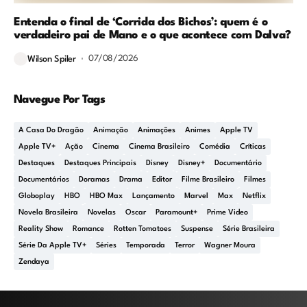
Entenda o final de ‘Corrida dos Bichos’: quem é o
verdadeiro pai de Mano e o que acontece com Dalva?
07/08/2026
Wilson Spiler
Navegue Por Tags
A Casa Do Dragão
Animação
Animações
Animes
Apple TV
Apple TV+
Ação
Cinema
Cinema Brasileiro
Comédia
Críticas
Destaques
Destaques Principais
Disney
Disney+
Documentário
Documentários
Doramas
Drama
Editor
Filme Brasileiro
Filmes
Globoplay
HBO
HBO Max
Lançamento
Marvel
Max
Netflix
Novela Brasileira
Novelas
Oscar
Paramount+
Prime Video
Reality Show
Romance
Rotten Tomatoes
Suspense
Série Brasileira
Série Da Apple TV+
Séries
Temporada
Terror
Wagner Moura
Zendaya