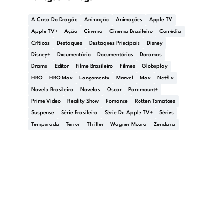
A Casa Do Dragão
Animação
Animações
Apple TV
Apple TV+
Ação
Cinema
Cinema Brasileiro
Comédia
Críticas
Destaques
Destaques Principais
Disney
Disney+
Documentário
Documentários
Doramas
Drama
Editor
Filme Brasileiro
Filmes
Globoplay
HBO
HBO Max
Lançamento
Marvel
Max
Netflix
Novela Brasileira
Novelas
Oscar
Paramount+
Prime Video
Reality Show
Romance
Rotten Tomatoes
Suspense
Série Brasileira
Série Da Apple TV+
Séries
Temporada
Terror
Thriller
Wagner Moura
Zendaya