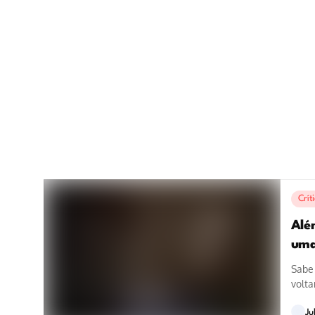
Crít
Alé
uma
Sabe
volta
Ju