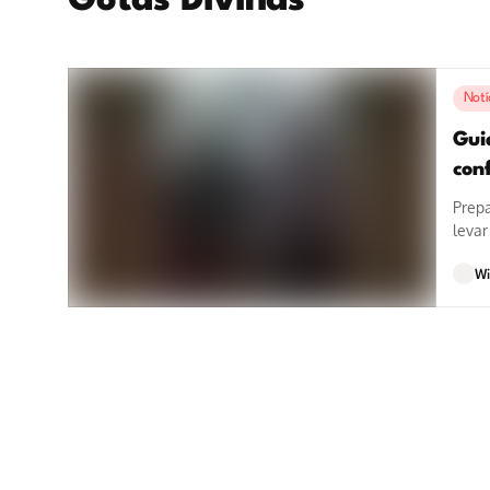
Gotas Divinas
Notí
Gui
con
Prepa
levar
Wi