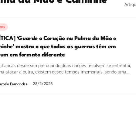
alma da Mão e Caminhe
Artig
icas
ÍTICA] ‘Guarde o Coração na Palma da Mão e
inhe’ mostra o que todas as guerras têm em
um em formato diferente
lhanças desde sempre quando duas nações resolvem se enfrentar,
ma atacar a outra, existem desde tempos imemoriais, sendo uma
rincipais o...
28/11/2025
rcelo Fernandes