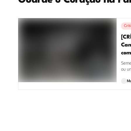
Guarde o Coração na P
Crít
[CR
Cam
com
Seme
ou u
das p
Ma