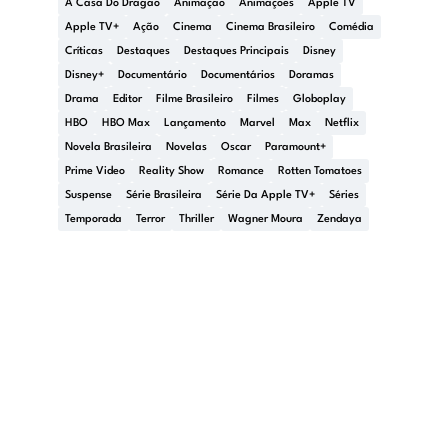
A Casa Do Dragão
Animação
Animações
Apple TV
Apple TV+
Ação
Cinema
Cinema Brasileiro
Comédia
Críticas
Destaques
Destaques Principais
Disney
Disney+
Documentário
Documentários
Doramas
Drama
Editor
Filme Brasileiro
Filmes
Globoplay
HBO
HBO Max
Lançamento
Marvel
Max
Netflix
Novela Brasileira
Novelas
Oscar
Paramount+
Prime Video
Reality Show
Romance
Rotten Tomatoes
Suspense
Série Brasileira
Série Da Apple TV+
Séries
Temporada
Terror
Thriller
Wagner Moura
Zendaya