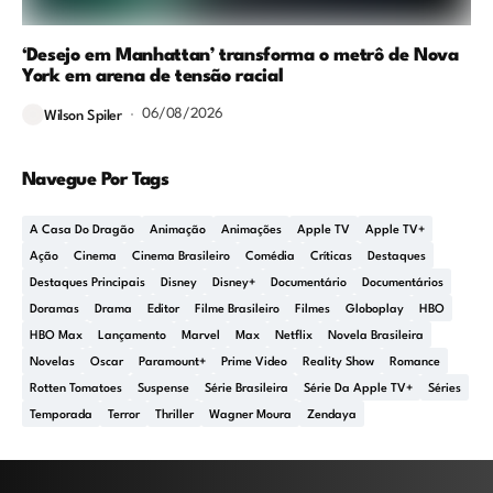
‘Desejo em Manhattan’ transforma o metrô de Nova
York em arena de tensão racial
06/08/2026
Wilson Spiler
Navegue Por Tags
A Casa Do Dragão
Animação
Animações
Apple TV
Apple TV+
Ação
Cinema
Cinema Brasileiro
Comédia
Críticas
Destaques
Destaques Principais
Disney
Disney+
Documentário
Documentários
Doramas
Drama
Editor
Filme Brasileiro
Filmes
Globoplay
HBO
HBO Max
Lançamento
Marvel
Max
Netflix
Novela Brasileira
Novelas
Oscar
Paramount+
Prime Video
Reality Show
Romance
Rotten Tomatoes
Suspense
Série Brasileira
Série Da Apple TV+
Séries
Temporada
Terror
Thriller
Wagner Moura
Zendaya