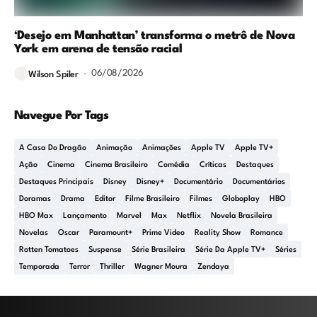
‘Desejo em Manhattan’ transforma o metrô de Nova
York em arena de tensão racial
06/08/2026
Wilson Spiler
Navegue Por Tags
A Casa Do Dragão
Animação
Animações
Apple TV
Apple TV+
Ação
Cinema
Cinema Brasileiro
Comédia
Críticas
Destaques
Destaques Principais
Disney
Disney+
Documentário
Documentários
Doramas
Drama
Editor
Filme Brasileiro
Filmes
Globoplay
HBO
HBO Max
Lançamento
Marvel
Max
Netflix
Novela Brasileira
Novelas
Oscar
Paramount+
Prime Video
Reality Show
Romance
Rotten Tomatoes
Suspense
Série Brasileira
Série Da Apple TV+
Séries
Temporada
Terror
Thriller
Wagner Moura
Zendaya