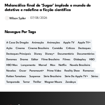
Melancólico final de ‘Sugar’ implode o mundo do
detetive e redefine a ficção científica
07/08/2026
Wilson Spiler
Navegue Por Tags
A Casa Do Dragão
Animação
Animações
Apple TV
Apple TV+
Ação
Cinema
Cinema Brasileiro
Comédia
Críticas
Destaques
Destaques Principais
Disney
Disney+
Documentário
Documentários
Doramas
Drama
Editor
Filme Brasileiro
Filmes
Globoplay
HBO
HBO Max
Lançamento
Marvel
Max
Netflix
Novela Brasileira
Novelas
Oscar
Paramount+
Prime Video
Reality Show
Romance
Rotten Tomatoes
Suspense
Série Brasileira
Série Da Apple TV+
Séries
Temporada
Terror
Thriller
Wagner Moura
Zendaya