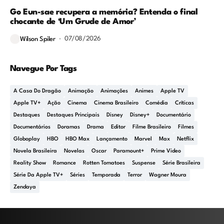
Go Eun-sae recupera a memória? Entenda o final
chocante de ‘Um Grude de Amor’
07/08/2026
Wilson Spiler
Navegue Por Tags
A Casa Do Dragão
Animação
Animações
Animes
Apple TV
Apple TV+
Ação
Cinema
Cinema Brasileiro
Comédia
Críticas
Destaques
Destaques Principais
Disney
Disney+
Documentário
Documentários
Doramas
Drama
Editor
Filme Brasileiro
Filmes
Globoplay
HBO
HBO Max
Lançamento
Marvel
Max
Netflix
Novela Brasileira
Novelas
Oscar
Paramount+
Prime Video
Reality Show
Romance
Rotten Tomatoes
Suspense
Série Brasileira
Série Da Apple TV+
Séries
Temporada
Terror
Wagner Moura
Zendaya