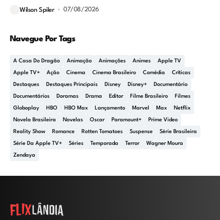
07/08/2026
Wilson Spiler
Navegue Por Tags
A Casa Do Dragão
Animação
Animações
Animes
Apple TV
Apple TV+
Ação
Cinema
Cinema Brasileiro
Comédia
Críticas
Destaques
Destaques Principais
Disney
Disney+
Documentário
Documentários
Doramas
Drama
Editor
Filme Brasileiro
Filmes
Globoplay
HBO
HBO Max
Lançamento
Marvel
Max
Netflix
Novela Brasileira
Novelas
Oscar
Paramount+
Prime Video
Reality Show
Romance
Rotten Tomatoes
Suspense
Série Brasileira
Série Da Apple TV+
Séries
Temporada
Terror
Wagner Moura
Zendaya