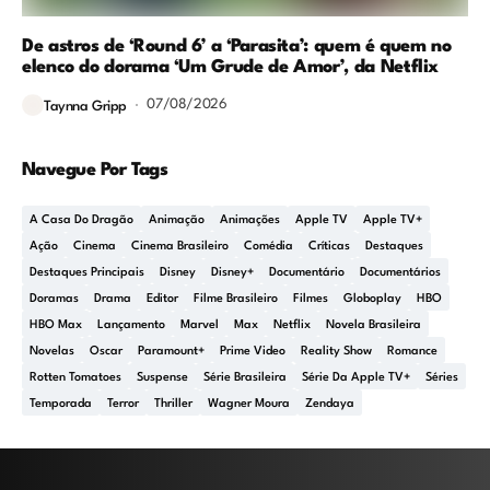
De astros de ‘Round 6’ a ‘Parasita’: quem é quem no
elenco do dorama ‘Um Grude de Amor’, da Netflix
07/08/2026
Taynna Gripp
Navegue Por Tags
A Casa Do Dragão
Animação
Animações
Apple TV
Apple TV+
Ação
Cinema
Cinema Brasileiro
Comédia
Críticas
Destaques
Destaques Principais
Disney
Disney+
Documentário
Documentários
Doramas
Drama
Editor
Filme Brasileiro
Filmes
Globoplay
HBO
HBO Max
Lançamento
Marvel
Max
Netflix
Novela Brasileira
Novelas
Oscar
Paramount+
Prime Video
Reality Show
Romance
Rotten Tomatoes
Suspense
Série Brasileira
Série Da Apple TV+
Séries
Temporada
Terror
Thriller
Wagner Moura
Zendaya