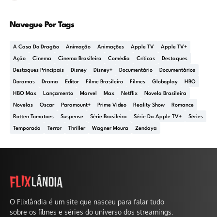
Navegue Por Tags
A Casa Do Dragão
Animação
Animações
Apple TV
Apple TV+
Ação
Cinema
Cinema Brasileiro
Comédia
Críticas
Destaques
Destaques Principais
Disney
Disney+
Documentário
Documentários
Doramas
Drama
Editor
Filme Brasileiro
Filmes
Globoplay
HBO
HBO Max
Lançamento
Marvel
Max
Netflix
Novela Brasileira
Novelas
Oscar
Paramount+
Prime Video
Reality Show
Romance
Rotten Tomatoes
Suspense
Série Brasileira
Série Da Apple TV+
Séries
Temporada
Terror
Thriller
Wagner Moura
Zendaya
O Flixlândia é um site que nasceu para falar tudo
sobre os filmes e séries do universo dos streamings.