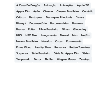
A Casa Do Dragão
Animação
Animações
Apple TV
Apple TV+
Ação
Cinema
Cinema Brasileiro
Comédia
Críticas
Destaques
Destaques Principais
Disney
Disney+
Documentário
Documentários
Doramas
Drama
Editor
Filme Brasileiro
Filmes
Globoplay
HBO
HBO Max
Lançamento
Marvel
Max
Netflix
Novela Brasileira
Novelas
Oscar
Paramount+
Prime Video
Reality Show
Romance
Rotten Tomatoes
Suspense
Série Brasileira
Série Da Apple TV+
Séries
Temporada
Terror
Thriller
Wagner Moura
Zendaya