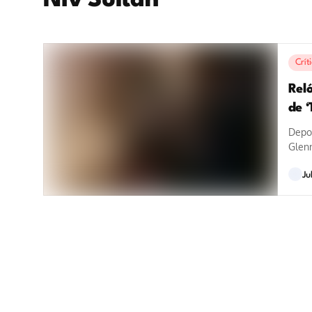
Niv Sultan
Crít
Rel
de 
Depo
Glenn
Ju