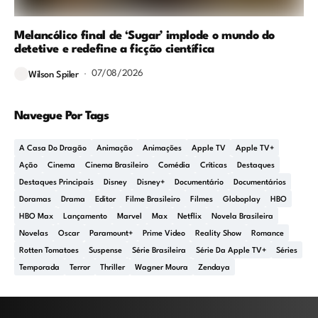
Melancólico final de ‘Sugar’ implode o mundo do
detetive e redefine a ficção científica
07/08/2026
Wilson Spiler
Navegue Por Tags
A Casa Do Dragão
Animação
Animações
Apple TV
Apple TV+
Ação
Cinema
Cinema Brasileiro
Comédia
Críticas
Destaques
Destaques Principais
Disney
Disney+
Documentário
Documentários
Doramas
Drama
Editor
Filme Brasileiro
Filmes
Globoplay
HBO
HBO Max
Lançamento
Marvel
Max
Netflix
Novela Brasileira
Novelas
Oscar
Paramount+
Prime Video
Reality Show
Romance
Rotten Tomatoes
Suspense
Série Brasileira
Série Da Apple TV+
Séries
Temporada
Terror
Thriller
Wagner Moura
Zendaya