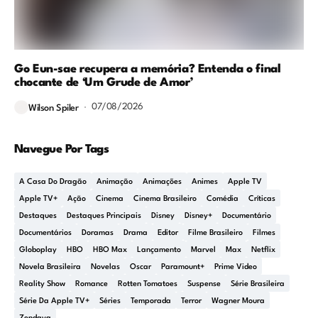
Go Eun-sae recupera a memória? Entenda o final
chocante de ‘Um Grude de Amor’
07/08/2026
Wilson Spiler
Navegue Por Tags
A Casa Do Dragão
Animação
Animações
Animes
Apple TV
Apple TV+
Ação
Cinema
Cinema Brasileiro
Comédia
Críticas
Destaques
Destaques Principais
Disney
Disney+
Documentário
Documentários
Doramas
Drama
Editor
Filme Brasileiro
Filmes
Globoplay
HBO
HBO Max
Lançamento
Marvel
Max
Netflix
Novela Brasileira
Novelas
Oscar
Paramount+
Prime Video
Reality Show
Romance
Rotten Tomatoes
Suspense
Série Brasileira
Série Da Apple TV+
Séries
Temporada
Terror
Wagner Moura