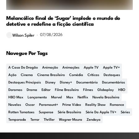
Melancólico final de ‘Sugar’ implode o mundo do
detetive e redefine a ficção científica
07/08/2026
Wilson Spiler
Navegue Por Tags
A Casa Do Dragão
Animação
Animações
Apple TV
Apple TV+
Ação
Cinema
Cinema Brasileiro
Comédia
Críticas
Destaques
Destaques Principais
Disney
Disney+
Documentário
Documentários
Doramas
Drama
Editor
Filme Brasileiro
Filmes
Globoplay
HBO
HBO Max
Lançamento
Marvel
Max
Netflix
Novela Brasileira
Novelas
Oscar
Paramount+
Prime Video
Reality Show
Romance
Rotten Tomatoes
Suspense
Série Brasileira
Série Da Apple TV+
Séries
Temporada
Terror
Thriller
Wagner Moura
Zendaya