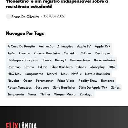
‘Honestino’ é um registro indispensável sobre a
resistência estudantil
06/08/2026
Bruno De Oliveira
Navegue Por Tags
A Casa Do Dragão
Animação
Animações
Apple TV
Apple TV+
Ação
Cinema
Cinema Brasileiro
Comédia
Críticas
Destaques
Destaques Principais
Disney
Disney+
Documentário
Documentários
Doramas
Drama
Editor
Filme Brasileiro
Filmes
Globoplay
HBO
HBO Max
Lançamento
Marvel
Max
Netflix
Novela Brasileira
Novelas
Oscar
Paramount+
Prime Video
Reality Show
Romance
Rotten Tomatoes
Suspense
Série Brasileira
Série Da Apple TV+
Séries
Temporada
Terror
Thriller
Wagner Moura
Zendaya