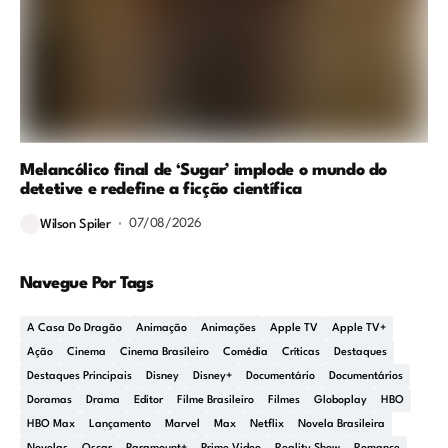
Melancólico final de ‘Sugar’ implode o mundo do
detetive e redefine a ficção científica
07/08/2026
Wilson Spiler
Navegue Por Tags
A Casa Do Dragão
Animação
Animações
Apple TV
Apple TV+
Ação
Cinema
Cinema Brasileiro
Comédia
Críticas
Destaques
Destaques Principais
Disney
Disney+
Documentário
Documentários
Doramas
Drama
Editor
Filme Brasileiro
Filmes
Globoplay
HBO
HBO Max
Lançamento
Marvel
Max
Netflix
Novela Brasileira