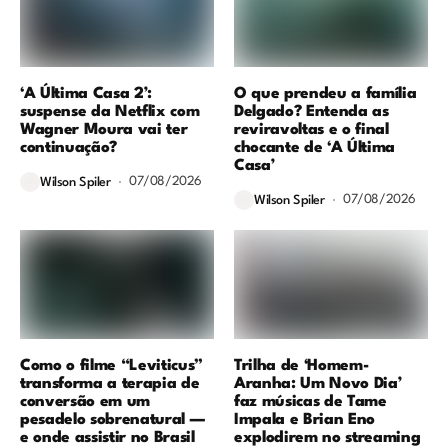
‘A Última Casa 2’:
O que prendeu a família
suspense da Netflix com
Delgado? Entenda as
Wagner Moura vai ter
reviravoltas e o final
continuação?
chocante de ‘A Última
Casa’
07/08/2026
Wilson Spiler
07/08/2026
Wilson Spiler
Como o filme “Leviticus”
Trilha de ‘Homem-
transforma a terapia de
Aranha: Um Novo Dia’
conversão em um
faz músicas de Tame
pesadelo sobrenatural —
Impala e Brian Eno
e onde assistir no Brasil
explodirem no streaming