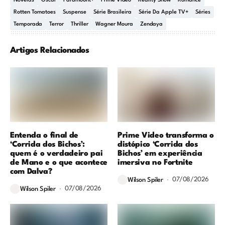
Novelas
Oscar
Paramount+
Prime Video
Reality Show
Romance
Rotten Tomatoes
Suspense
Série Brasileira
Série Da Apple TV+
Séries
Temporada
Terror
Thriller
Wagner Moura
Zendaya
Artigos Relacionados
Entenda o final de
Prime Video transforma o
‘Corrida dos Bichos’:
distópico ‘Corrida dos
quem é o verdadeiro pai
Bichos’ em experiência
de Mano e o que acontece
imersiva no Fortnite
com Dalva?
07/08/2026
Wilson Spiler
07/08/2026
Wilson Spiler