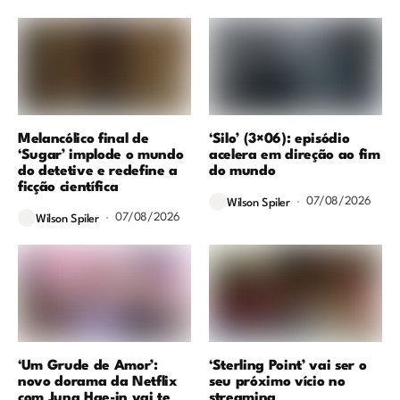
Melancólico final de
‘Silo’ (3×06): episódio
‘Sugar’ implode o mundo
acelera em direção ao fim
do detetive e redefine a
do mundo
ficção científica
07/08/2026
Wilson Spiler
07/08/2026
Wilson Spiler
‘Um Grude de Amor’:
‘Sterling Point’ vai ser o
novo dorama da Netflix
seu próximo vício no
com Jung Hae-in vai te
streaming