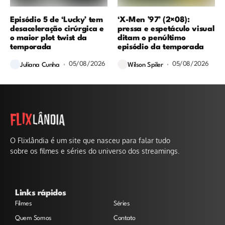
Episódio 5 de ‘Lucky’ tem
‘X-Men ’97’ (2×08):
desaceleração cirúrgica e
pressa e espetáculo visual
o maior plot twist da
ditam o penúltimo
temporada
episódio da temporada
05/08/2026
05/08/2026
Juliana Cunha
Wilson Spiler
O Flixlândia é um site que nasceu para falar tudo
sobre os filmes e séries do universo dos streamings.
Links rápidos
Filmes
Séries
Quem Somos
Contato