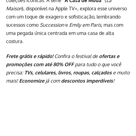
coleções icônicas. A série
“A Casa de Moda”
(
La
Maison
), disponível na Apple TV+, explora esse universo
com um toque de exagero e sofisticação, lembrando
sucessos como
Succession
e
Emily em Paris
, mas com
uma pegada única centrada em uma casa de alta
costura.
Frete grátis e rápido!
Confira o festival de
ofertas e
promoções com até 80% OFF
para tudo o que você
precisa:
TVs, celulares, livros, roupas, calçados
e muito
mais!
Economize
já com
descontos imperdíveis
!