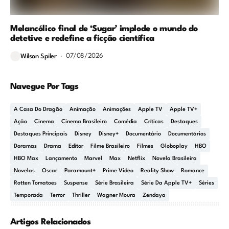
Melancólico final de ‘Sugar’ implode o mundo do
detetive e redefine a ficção científica
07/08/2026
Wilson Spiler
Navegue Por Tags
A Casa Do Dragão
Animação
Animações
Apple TV
Apple TV+
Ação
Cinema
Cinema Brasileiro
Comédia
Críticas
Destaques
Destaques Principais
Disney
Disney+
Documentário
Documentários
Doramas
Drama
Editor
Filme Brasileiro
Filmes
Globoplay
HBO
HBO Max
Lançamento
Marvel
Max
Netflix
Novela Brasileira
Novelas
Oscar
Paramount+
Prime Video
Reality Show
Romance
Rotten Tomatoes
Suspense
Série Brasileira
Série Da Apple TV+
Séries
Temporada
Terror
Thriller
Wagner Moura
Zendaya
Artigos Relacionados