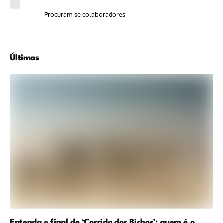
Procuram-se colaboradores
Últimas
Entenda o final de ‘Corrida dos Bichos’: quem é o