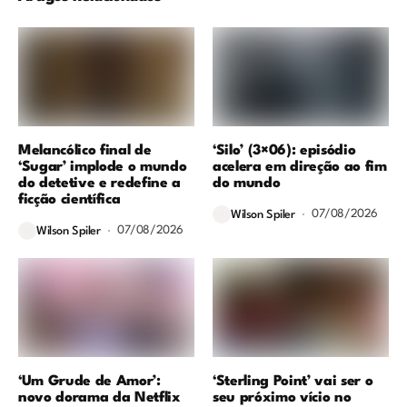
Melancólico final de
‘Silo’ (3×06): episódio
‘Sugar’ implode o mundo
acelera em direção ao fim
do detetive e redefine a
do mundo
ficção científica
07/08/2026
Wilson Spiler
07/08/2026
Wilson Spiler
‘Um Grude de Amor’:
‘Sterling Point’ vai ser o
novo dorama da Netflix
seu próximo vício no