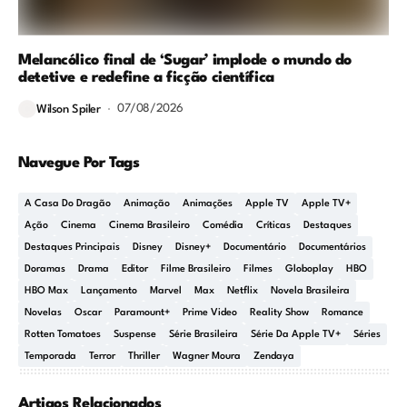
Melancólico final de ‘Sugar’ implode o mundo do
detetive e redefine a ficção científica
07/08/2026
Wilson Spiler
Navegue Por Tags
A Casa Do Dragão
Animação
Animações
Apple TV
Apple TV+
Ação
Cinema
Cinema Brasileiro
Comédia
Críticas
Destaques
Destaques Principais
Disney
Disney+
Documentário
Documentários
Doramas
Drama
Editor
Filme Brasileiro
Filmes
Globoplay
HBO
HBO Max
Lançamento
Marvel
Max
Netflix
Novela Brasileira
Novelas
Oscar
Paramount+
Prime Video
Reality Show
Romance
Rotten Tomatoes
Suspense
Série Brasileira
Série Da Apple TV+
Séries
Temporada
Terror
Thriller
Wagner Moura
Zendaya
Artigos Relacionados