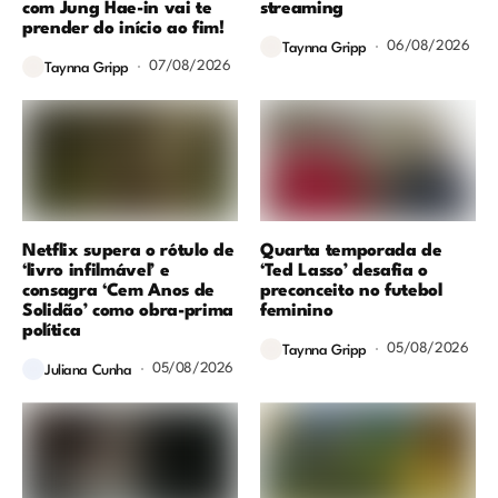
com Jung Hae-in vai te
streaming
prender do início ao fim!
06/08/2026
Taynna Gripp
07/08/2026
Taynna Gripp
Netflix supera o rótulo de
Quarta temporada de
‘livro infilmável’ e
‘Ted Lasso’ desafia o
consagra ‘Cem Anos de
preconceito no futebol
Solidão’ como obra-prima
feminino
política
05/08/2026
Taynna Gripp
05/08/2026
Juliana Cunha