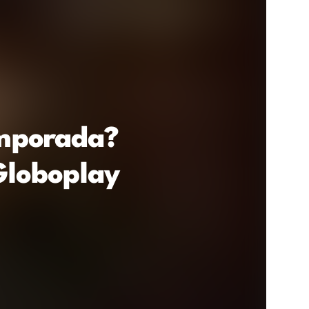
emporada?
Globoplay