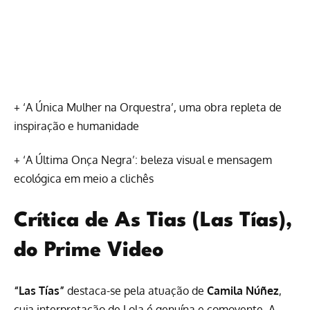
+
‘A Única Mulher na Orquestra’, uma obra repleta de
inspiração e humanidade
+
‘A Última Onça Negra’: beleza visual e mensagem
ecológica em meio a clichês
Crítica de As Tias (Las Tías),
do Prime Video
“Las Tías”
destaca-se pela atuação de
Camila Núñez
,
cuja interpretação de Lola é genuína e comovente. A