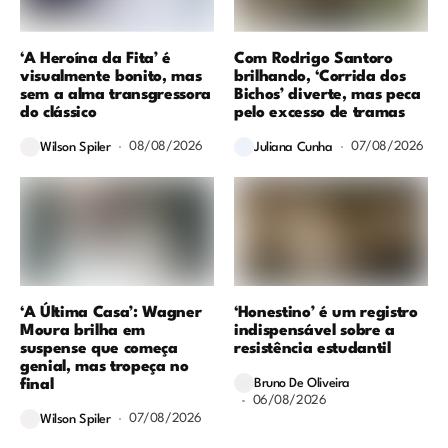
‘A Heroína da Fita’ é
Com Rodrigo Santoro
visualmente bonito, mas
brilhando, ‘Corrida dos
sem a alma transgressora
Bichos’ diverte, mas peca
do clássico
pelo excesso de tramas
08/08/2026
07/08/2026
Wilson Spiler
Juliana Cunha
‘A Última Casa’: Wagner
‘Honestino’ é um registro
Moura brilha em
indispensável sobre a
suspense que começa
resistência estudantil
genial, mas tropeça no
final
Bruno De Oliveira
06/08/2026
07/08/2026
Wilson Spiler