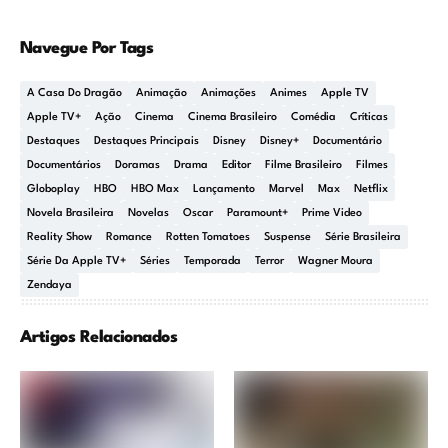
Navegue Por Tags
A Casa Do Dragão
Animação
Animações
Animes
Apple TV
Apple TV+
Ação
Cinema
Cinema Brasileiro
Comédia
Críticas
Destaques
Destaques Principais
Disney
Disney+
Documentário
Documentários
Doramas
Drama
Editor
Filme Brasileiro
Filmes
Globoplay
HBO
HBO Max
Lançamento
Marvel
Max
Netflix
Novela Brasileira
Novelas
Oscar
Paramount+
Prime Video
Reality Show
Romance
Rotten Tomatoes
Suspense
Série Brasileira
Série Da Apple TV+
Séries
Temporada
Terror
Wagner Moura
Zendaya
Artigos Relacionados