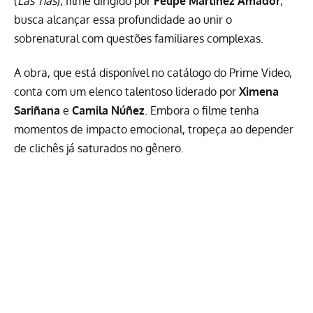
(
Las Tías
), filme dirigido por
Felipe Martínez Amador
,
busca alcançar essa profundidade ao unir o
sobrenatural com questões familiares complexas.
A obra, que está disponível no catálogo do
Prime Video
,
conta com um elenco talentoso liderado por
Ximena
Sariñana
e
Camila Núñez
. Embora o filme tenha
momentos de impacto emocional, tropeça ao depender
de clichês já saturados no gênero.