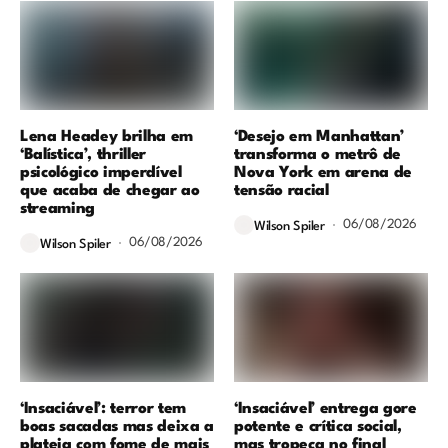
Lena Headey brilha em
‘Desejo em Manhattan’
‘Balística’, thriller
transforma o metrô de
psicológico imperdível
Nova York em arena de
que acaba de chegar ao
tensão racial
streaming
06/08/2026
Wilson Spiler
06/08/2026
Wilson Spiler
‘Insaciável’: terror tem
‘Insaciável’ entrega gore
boas sacadas mas deixa a
potente e crítica social,
plateia com fome de mais
mas tropeça no final