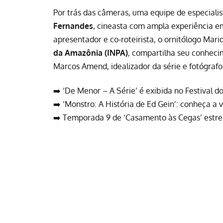
Por trás das câmeras, uma equipe de especialis
Fernandes
, cineasta com ampla experiência 
apresentador e co-roteirista, o ornitólogo Mar
da Amazônia (INPA)
, compartilha seu conheci
Marcos Amend, idealizador da série e fotógraf
➡️
‘De Menor – A Série’ é exibida no Festival do
➡️
‘Monstro: A História de Ed Gein’: conheça a 
➡️
Temporada 9 de ‘Casamento às Cegas’ estreia