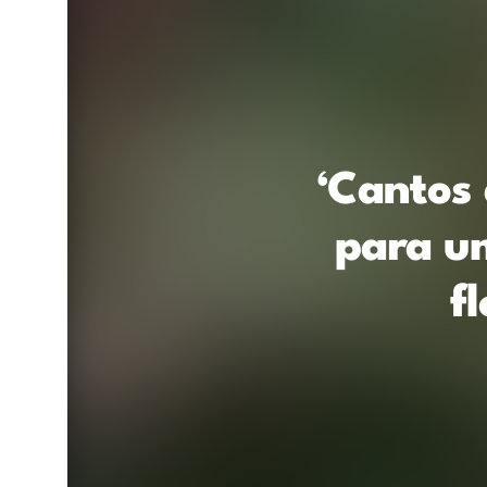
‘Cantos
para um
f