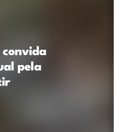
 convida
ual pela
ir