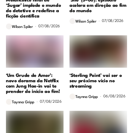
Melancólico final de
‘Silo’ (3×06): episódio
‘Sugar’ implode o mundo
acelera em direção ao fim
do detetive e redefine a
do mundo
ficção científica
07/08/2026
Wilson Spiler
07/08/2026
Wilson Spiler
‘Um Grude de Amor’:
‘Sterling Point’ vai ser o
novo dorama da Netflix
seu próximo vício no
com Jung Hae-in vai te
streaming
prender do início ao fim!
06/08/2026
Taynna Gripp
07/08/2026
Taynna Gripp