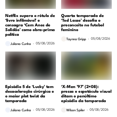
Netflix supera o rótulo de
Quarta temporada de
‘livro infilmável’ e
‘Ted Lasso’ desafia o
consagra ‘Cem Anos de
preconceito no futebol
Solidão’ como obra-prima
feminino
política
05/08/2026
Taynna Gripp
05/08/2026
Juliana Cunha
Episódio 5 de ‘Lucky’ tem
‘X-Men ’97’ (2×08):
desaceleração cirúrgica e
pressa e espetáculo visual
o maior plot twist da
ditam o penúltimo
temporada
episódio da temporada
05/08/2026
05/08/2026
Juliana Cunha
Wilson Spiler