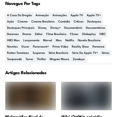
Navegue Por Tags
A Casa Do Dragão
Animação
Animações
Apple TV
Apple TV+
Ação
Cinema
Cinema Brasileiro
Comédia
Críticas
Destaques
Destaques Principais
Disney
Disney+
Documentário
Documentários
Doramas
Drama
Editor
Filme Brasileiro
Filmes
Globoplay
HBO
HBO Max
Lançamento
Marvel
Max
Netflix
Novela Brasileira
Novelas
Oscar
Paramount+
Prime Video
Reality Show
Romance
Rotten Tomatoes
Suspense
Série Brasileira
Série Da Apple TV+
Séries
Temporada
Terror
Thriller
Wagner Moura
Zendaya
Artigos Relacionados