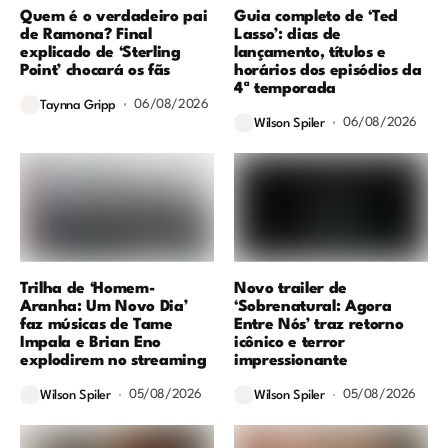
Quem é o verdadeiro pai
Guia completo de ‘Ted
de Ramona? Final
Lasso’: dias de
explicado de ‘Sterling
lançamento, títulos e
Point’ chocará os fãs
horários dos episódios da
4ª temporada
06/08/2026
Taynna Gripp
06/08/2026
Wilson Spiler
Trilha de ‘Homem-
Novo trailer de
Aranha: Um Novo Dia’
‘Sobrenatural: Agora
faz músicas de Tame
Entre Nós’ traz retorno
Impala e Brian Eno
icônico e terror
explodirem no streaming
impressionante
05/08/2026
05/08/2026
Wilson Spiler
Wilson Spiler