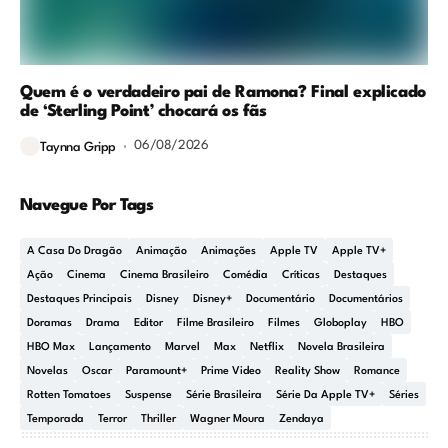
Quem é o verdadeiro pai de Ramona? Final explicado
de ‘Sterling Point’ chocará os fãs
06/08/2026
Taynna Gripp
Navegue Por Tags
A Casa Do Dragão
Animação
Animações
Apple TV
Apple TV+
Ação
Cinema
Cinema Brasileiro
Comédia
Críticas
Destaques
Destaques Principais
Disney
Disney+
Documentário
Documentários
Doramas
Drama
Editor
Filme Brasileiro
Filmes
Globoplay
HBO
HBO Max
Lançamento
Marvel
Max
Netflix
Novela Brasileira
Novelas
Oscar
Paramount+
Prime Video
Reality Show
Romance
Rotten Tomatoes
Suspense
Série Brasileira
Série Da Apple TV+
Séries
Temporada
Terror
Thriller
Wagner Moura
Zendaya