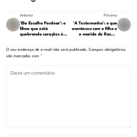
Anterior
Próximo
'Ela Escolhe Perdoar': o
'A Testemunha': o que
filme que está
aconteceu com o filho e
quebrando corações é
o marido de Rachel
baseado em uma
Nickell?
história real?
O seu endereço de e-mail não será publicado.
Campos obrigatórios
são marcados com
*