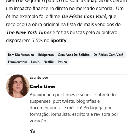
Além de segurar o público no sofá, as adaptações geram
um impacto financeiro direto no mercado editorial. Um
ótimo exemplo foi o filme
De Férias Com Você
, que
recolocou a obra original na lista de mais vendidos do
The New York Times
e fez as buscas pelo audiolivro
dispararem 515% no
Spotify
.
Bom Dia Verônica
Bridgerton
Cem Anos De Solidão
De Férias Com Você
Frankenstein
Lupin
Netflix
Pssica
Escrito por
Carla Lima
Apaixonada por filmes e séries - sobretudo
suspenses, plot twists, biografias e
documentários - e música! Pedagoga por
formação. Jornalista, escritora e revisora por
vocação.