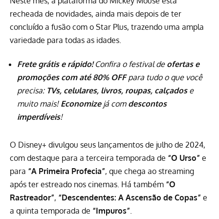
Neste mês, a plataforma do Mickey Mouse está
recheada de novidades, ainda mais depois de ter
concluído a fusão com o Star Plus, trazendo uma ampla
variedade para todas as idades.
Frete grátis e rápido!
Confira o festival de
ofertas e
promoções com até 80% OFF
para tudo o que você
precisa:
TVs, celulares, livros, roupas, calçados
e
muito mais!
Economize
já com
descontos
imperdíveis
!
O Disney+ divulgou seus lançamentos de julho de 2024,
com destaque para a terceira temporada de
“O Urso”
e
para
“A Primeira Profecia”
, que chega ao streaming
após ter estreado nos cinemas. Há também
“O
Rastreador”
,
“Descendentes: A Ascensão de Copas”
e
a quinta temporada de
“Impuros”
.