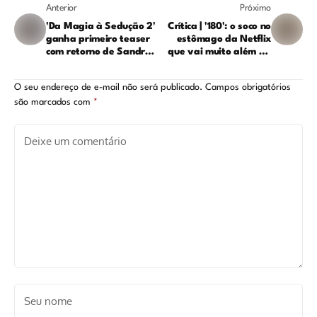
Anterior
Próximo
'Da Magia à Sedução 2'
Crítica | '180': o soco no
ganha primeiro teaser
estômago da Netflix
com retorno de Sandra
que vai muito além da
Bullock e Nicole Kidman;
vingança
veja!
O seu endereço de e-mail não será publicado.
Campos obrigatórios
são marcados com
*