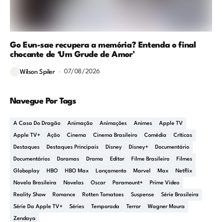
Go Eun-sae recupera a memória? Entenda o final
chocante de ‘Um Grude de Amor’
07/08/2026
Wilson Spiler
Navegue Por Tags
A Casa Do Dragão
Animação
Animações
Animes
Apple TV
Apple TV+
Ação
Cinema
Cinema Brasileiro
Comédia
Críticas
Destaques
Destaques Principais
Disney
Disney+
Documentário
Documentários
Doramas
Drama
Editor
Filme Brasileiro
Filmes
Globoplay
HBO
HBO Max
Lançamento
Marvel
Max
Netflix
Novela Brasileira
Novelas
Oscar
Paramount+
Prime Video
Reality Show
Romance
Rotten Tomatoes
Suspense
Série Brasileira
Série Da Apple TV+
Séries
Temporada
Terror
Wagner Moura
Zendaya