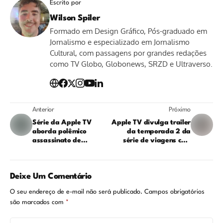
Escrito por
Wilson Spiler
Formado em Design Gráfico, Pós-graduado em
Jornalismo e especializado em Jornalismo
Cultural, com passagens por grandes redações
como TV Globo, Globonews, SRZD e Ultraverso.
Anterior
Próximo
Série da Apple TV
Apple TV divulga trailer
aborda polêmico
da temporada 2 da
assassinato de
série de viagens com
Abraham Lincoln: veja o
Eugene Levy: CONFIRA!
trailer!
Deixe Um Comentário
O seu endereço de e-mail não será publicado.
Campos obrigatórios
são marcados com
*