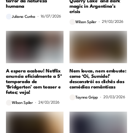
terror da natureza
Quarry Lake’ and dark
humana
magic in Argentina’s
crisis
16/07/2026
Juliana Cunha
29/03/2026
Wilson Spiler
A espera acabou! Netflix
Nem louca, nem embuste:
anuncia oficialmente a 5ª
como ‘Oi, Sumido!’
temporada de
desconstrói os clichês das
‘Bridgerton’ com teaser e
comédias românticas
fotos; veja!
20/03/2026
Taynna Gripp
24/03/2026
Wilson Spiler