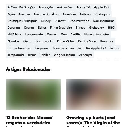
A Casa Do Dragão
Animação
Animações
Apple TV
Apple TV+
Ação
Cinema
Cinema Brasileiro
Comédia
Críticas
Destaques
Destaques Principais
Disney
Disney+
Documentário
Documentários
Doramas
Drama
Editor
Filme Brasileiro
Filmes
Globoplay
HBO
HBO Max
Lançamento
Marvel
Max
Netflix
Novela Brasileira
Novelas
Oscar
Paramount+
Prime Video
Reality Show
Romance
Rotten Tomatoes
Suspense
Série Brasileira
Série Da Apple TV+
Séries
Temporada
Terror
Thriller
Wagner Moura
Zendaya
Artigos Relacionados
‘O Senhor das Moscas’
Growing up hurts (and
resgata o verdadeiro
scares): ‘The Virgin of the