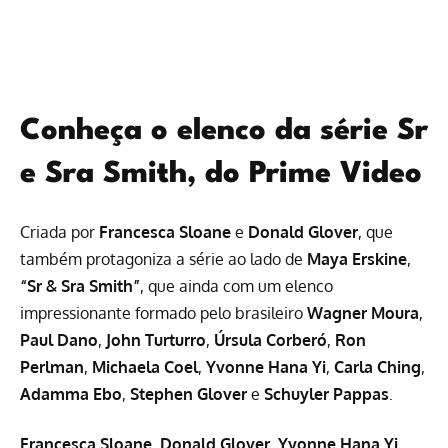
Conheça o elenco da série Sr
e Sra Smith, do Prime Video
Criada por
Francesca Sloane
e
Donald Glover
, que
também protagoniza a série ao lado de
Maya Erskine
,
“Sr & Sra Smith”
, que ainda com um elenco
impressionante formado pelo brasileiro
Wagner Moura
,
Paul Dano
,
John Turturro
,
Úrsula Corberó
,
Ron
Perlman
,
Michaela Coel
,
Yvonne Hana Yi
,
Carla Ching
,
Adamma Ebo
,
Stephen Glover
e
Schuyler Pappas
.
Francesca Sloane
,
Donald Glover
,
Yvonne Hana Yi
,