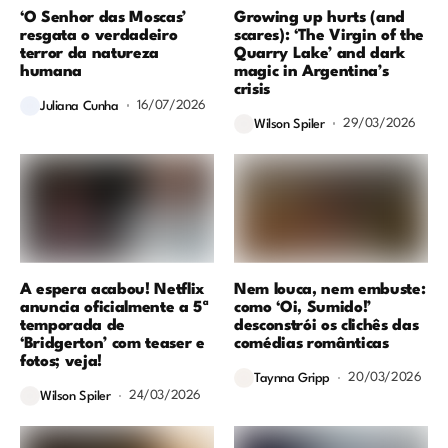
‘O Senhor das Moscas’
Growing up hurts (and
resgata o verdadeiro
scares): ‘The Virgin of the
terror da natureza
Quarry Lake’ and dark
humana
magic in Argentina’s
crisis
16/07/2026
Juliana Cunha
29/03/2026
Wilson Spiler
A espera acabou! Netflix
Nem louca, nem embuste:
anuncia oficialmente a 5ª
como ‘Oi, Sumido!’
temporada de
desconstrói os clichês das
‘Bridgerton’ com teaser e
comédias românticas
fotos; veja!
20/03/2026
Taynna Gripp
24/03/2026
Wilson Spiler