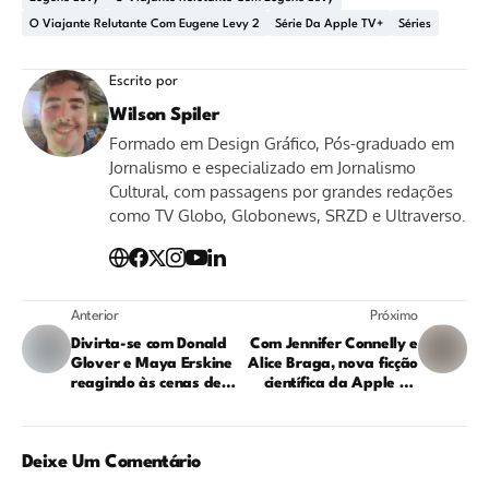
O Viajante Relutante Com Eugene Levy 2
Série Da Apple TV+
Séries
Escrito por
Wilson Spiler
Formado em Design Gráfico, Pós-graduado em
Jornalismo e especializado em Jornalismo
Cultural, com passagens por grandes redações
como TV Globo, Globonews, SRZD e Ultraverso.
Anterior
Próximo
Divirta-se com Donald
Com Jennifer Connelly e
Glover e Maya Erskine
Alice Braga, nova ficção
reagindo às cenas de
científica da Apple TV
'Sr e Sra Smith'
promete levar a
mundos inimagináveis:
veja o teaser!
Deixe Um Comentário