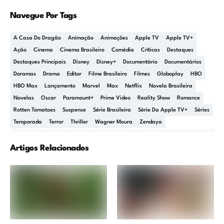
Navegue Por Tags
A Casa Do Dragão
Animação
Animações
Apple TV
Apple TV+
Ação
Cinema
Cinema Brasileiro
Comédia
Críticas
Destaques
Destaques Principais
Disney
Disney+
Documentário
Documentários
Doramas
Drama
Editor
Filme Brasileiro
Filmes
Globoplay
HBO
HBO Max
Lançamento
Marvel
Max
Netflix
Novela Brasileira
Novelas
Oscar
Paramount+
Prime Video
Reality Show
Romance
Rotten Tomatoes
Suspense
Série Brasileira
Série Da Apple TV+
Séries
Temporada
Terror
Thriller
Wagner Moura
Zendaya
Artigos Relacionados